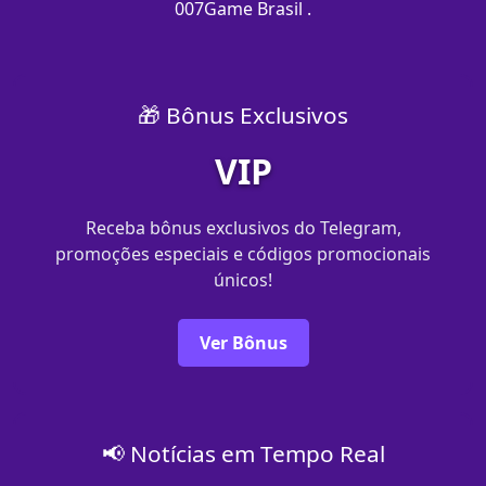
007Game Brasil .
🎁 Bônus Exclusivos
VIP
Receba bônus exclusivos do Telegram,
promoções especiais e códigos promocionais
únicos!
Ver Bônus
📢 Notícias em Tempo Real