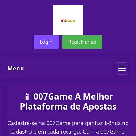
Login
Registrar-se
Menu
📱 007Game A Melhor
Plataforma de Apostas
Cadastre-se na 007Game para ganhar bônus no
cadastro e em cada recarga. Com a 007Game,