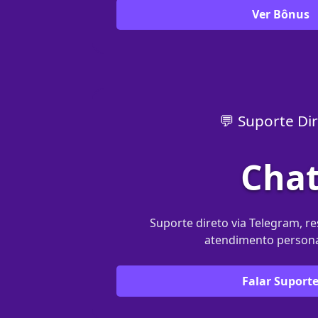
Ver Bônus
💬 Suporte Di
Cha
Suporte direto via Telegram, r
atendimento persona
Falar Suport