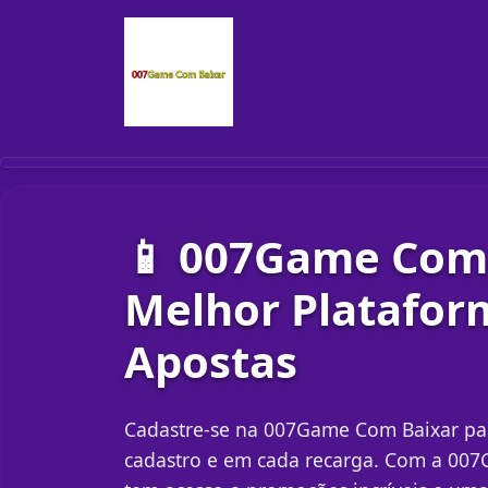
📱 007Game Com 
Melhor Platafor
Apostas
Cadastre-se na 007Game Com Baixar pa
cadastro e em cada recarga. Com a 007