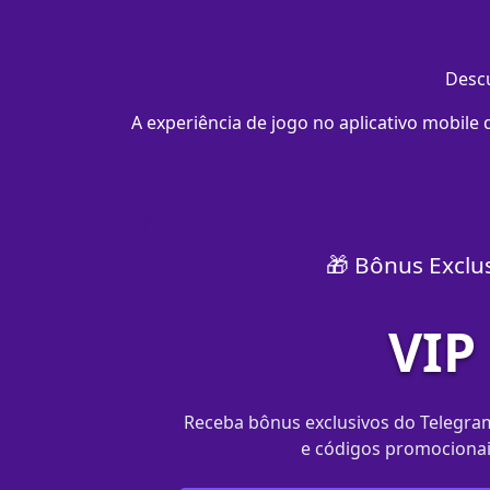
Desc
A experiência de jogo no aplicativo mobil
🎁 Bônus Exclu
VIP
Receba bônus exclusivos do Telegra
e códigos promocionai