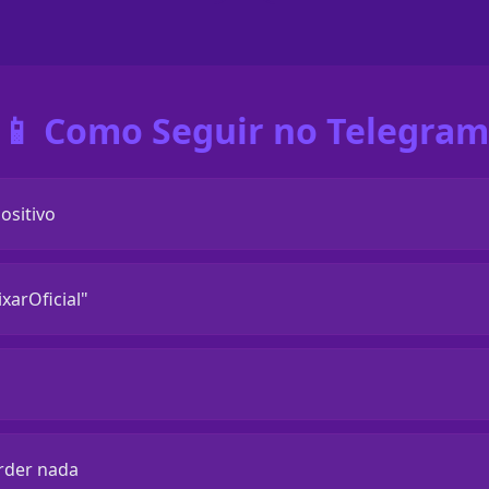
📱 Como Seguir no Telegram
ositivo
arOficial"
erder nada