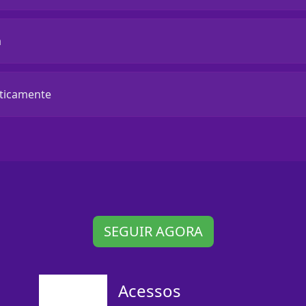
a
aticamente
SEGUIR AGORA
Acessos