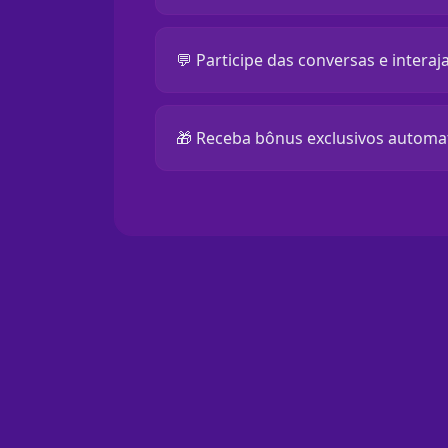
💬 Participe das conversas e interaj
🎁 Receba bônus exclusivos autom