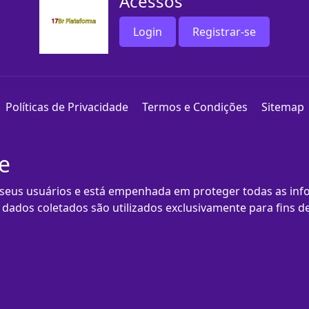
Acessos
Login
Registrar-se
Políticas de Privacidade
Termos e Condições
Sitemap
de
e seus usuários e está empenhada em proteger todas as in
dados coletados são utilizados exclusivamente para fins d