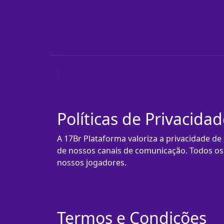
Políticas de Privacida
A 17Br Plataforma valoriza a privacidade d
de nossos canais de comunicação. Todos os 
nossos jogadores.
Termos e Condições