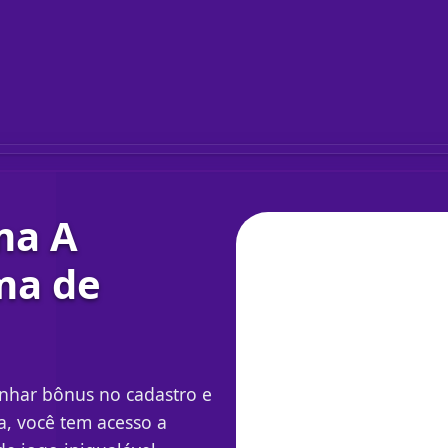
ma A
ma de
anhar bônus no cadastro e
, você tem acesso a