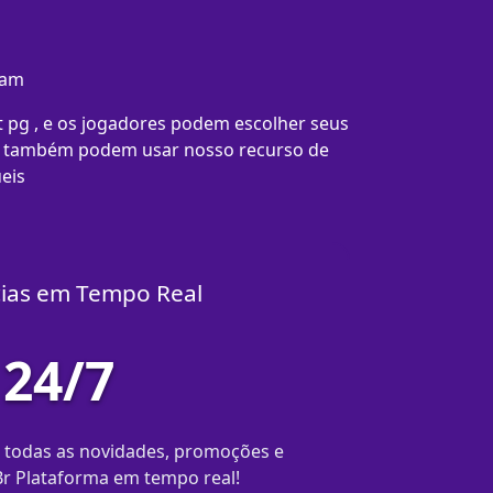
ram
t pg , e os jogadores podem escolher seus
res também podem usar nosso recurso de
eis
cias em Tempo Real
24/7
e todas as novidades, promoções e
Br Plataforma em tempo real!