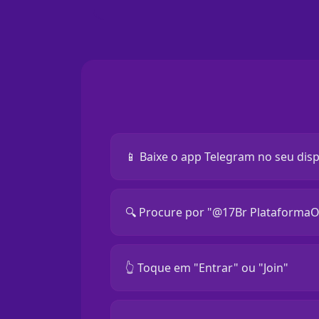
📱 Baixe o app Telegram no seu disp
🔍 Procure por "@17Br PlataformaOf
👆 Toque em "Entrar" ou "Join"