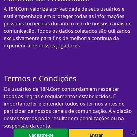
A 18N.Com valoriza a privacidade de seus usuários e
está empenhada em proteger todas as informações
pessoais fornecidas durante o uso de nossos canais de
comunicação. Todos os dados coletados são utilizados
exclusivamente para fins de melhoria contínua da
experiência de nossos jogadores.
Termos e Condições
Os usuários da 18N.Com concordam em respeitar
todas as regras e regulamentos estabelecidos. É
importante ler e entender todos os termos antes de
participar de nossos canais de comunicação. A violação
destes termos pode resultar em penalizações ou na
suspensão da conta.
X
Cadastre-se
Entrar