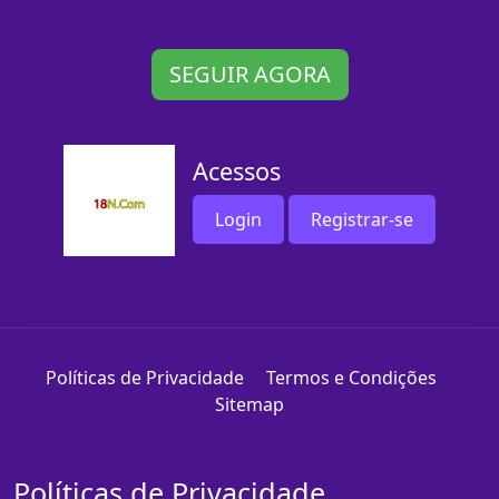
SEGUIR AGORA
Acessos
Login
Registrar-se
Políticas de Privacidade
Termos e Condições
Sitemap
Políticas de Privacidade