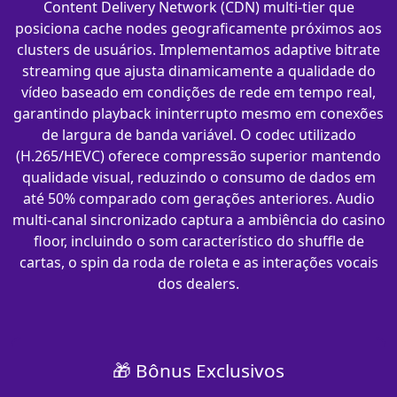
Content Delivery Network (CDN) multi-tier que
posiciona cache nodes geograficamente próximos aos
clusters de usuários. Implementamos adaptive bitrate
streaming que ajusta dinamicamente a qualidade do
vídeo baseado em condições de rede em tempo real,
garantindo playback ininterrupto mesmo em conexões
de largura de banda variável. O codec utilizado
(H.265/HEVC) oferece compressão superior mantendo
qualidade visual, reduzindo o consumo de dados em
até 50% comparado com gerações anteriores. Audio
multi-canal sincronizado captura a ambiência do casino
floor, incluindo o som característico do shuffle de
cartas, o spin da roda de roleta e as interações vocais
dos dealers.
🎁 Bônus Exclusivos