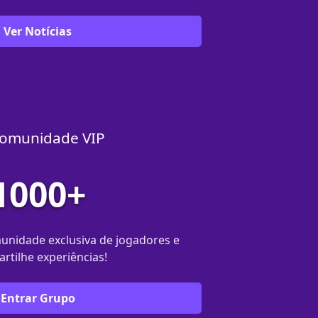
Ver Notícias
Comunidade VIP
1000+
unidade exclusiva de jogadores e
rtilhe experiências!
Entrar Grupo