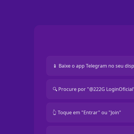
📱 Baixe o app Telegram no seu disp
🔍 Procure por "@222G LoginOficial
👆 Toque em "Entrar" ou "Join"