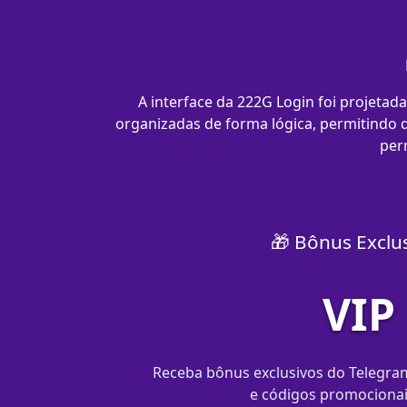
A interface da 222G Login foi projetada
organizadas de forma lógica, permitindo q
per
🎁 Bônus Exclu
VIP
Receba bônus exclusivos do Telegra
e códigos promocionai