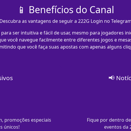
📱 Benefícios do Canal
Descubra as vantagens de seguir a 222G Login no Telegra
 para ser intuitiva e fácil de usar, mesmo para jogadores in
ue você navegue facilmente entre diferentes jogos e mesas
mitindo que você faça suas apostas com apenas alguns cliq
sivos
📢 Notí
m, promoções especiais
Fique por dentro d
s únicos!
eventos da 