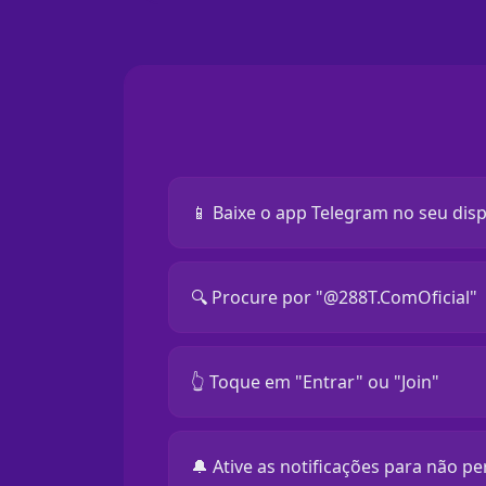
📱 Baixe o app Telegram no seu disp
🔍 Procure por "@288T.ComOficial"
👆 Toque em "Entrar" ou "Join"
🔔 Ative as notificações para não p