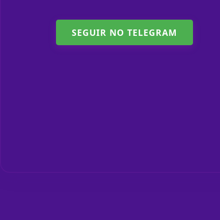
SEGUIR NO TELEGRAM