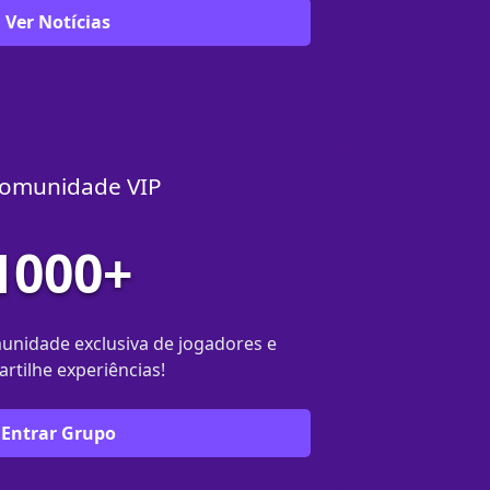
Ver Notícias
Comunidade VIP
1000+
unidade exclusiva de jogadores e
rtilhe experiências!
Entrar Grupo