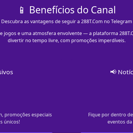
📱 Benefícios do Canal
Descubra as vantagens de seguir a 288T.Com no Telegram
jogos e uma atmosfera envolvente — a plataforma 288T.Com
divertir no tempo livre, com promoções imperdíveis.
sivos
📢 Notí
m, promoções especiais
Fique por dentro d
s únicos!
eventos da