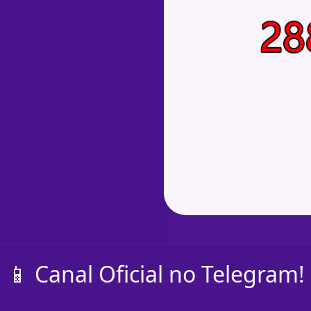
📱 Canal Oficial no Telegram!