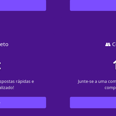
reto
👥 
t
espostas rápidas e
Junte-se a uma com
lizado!
compa
e