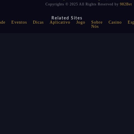
Copyrights © 2025 All Rights Reserved by
982Bet
Related Sites
ade
Eventos
Dicas
Aplicativo
Jogo
Sobre
Casino
Esp
Nós