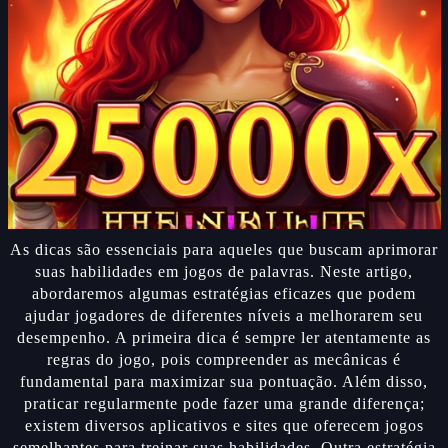
As dicas são essenciais para aqueles que buscam aprimorar
suas habilidades em jogos de palavras. Neste artigo,
abordaremos algumas estratégias eficazes que podem
ajudar jogadores de diferentes níveis a melhorarem seu
desempenho. A primeira dica é sempre ler atentamente as
regras do jogo, pois compreender as mecânicas é
fundamental para maximizar sua pontuação. Além disso,
praticar regularmente pode fazer uma grande diferença;
existem diversos aplicativos e sites que oferecem jogos
semelhantes para treinar suas habilidades. Outra estratégia