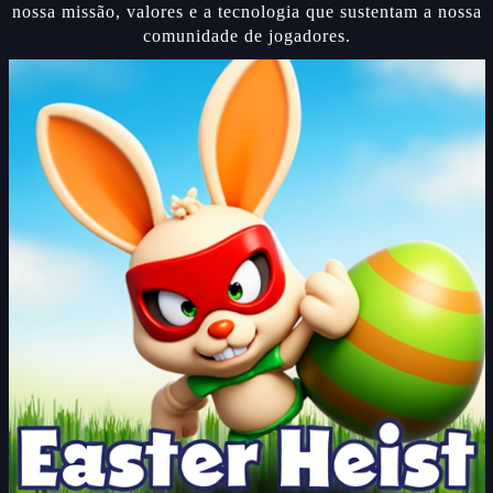
nossa missão, valores e a tecnologia que sustentam a nossa
comunidade de jogadores.