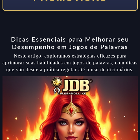
Dicas Essenciais para Melhorar seu
Desempenho em Jogos de Palavras
Neste artigo, exploramos estratégias eficazes para
aprimorar suas habilidades em jogos de palavras, com dicas
que vão desde a prática regular até o uso de dicionários.