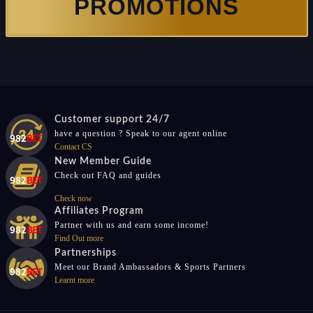
PROMOTIONS
Customer support 24/7
have a question ? Speak to our agent online
Contact CS
New Member Guide
Check out FAQ and guides
Check now
Affiliates Program
Partner with us and earn some income!
Find Out more
Partnerships
Meet our Brand Ambassadors & Sports Partners
Learnt more